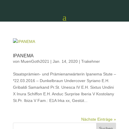
IPANEMA
von
MuenGoth2021
|
Jan. 14, 2020
|
Trakehner
Staatsprämien- und Prämienanwärterin Ipanema Stute –
*22.03.2016 – Dunkelbraun Undercover Syriano E.H.
Gribaldi Samarkand Pr.St. Unesca IV E.H. Sixtus Undini
X Inura Schiffon E.H. Anduc Surprise Iberia V Kostolany
St.Pr. Ibiza V Fam.: E1A Irka xx, Gestüt...
Nächste Einträge »