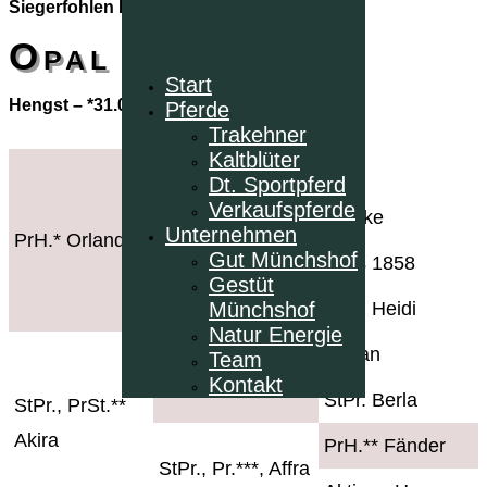
Siegerfohlen Fohlenchampionat
Opal
Start
Hengst – *31.03.2019 – Braunstichel
Pferde
Trakehner
Kaltblüter
Ofus
Dt. Sportpferd
Orloff
Verkaufspferde
Ulricke
Unternehmen
PrH.* Orlando
Gut Münchshof
Elias 1858
Gestüt
StPr. Hella
Münchshof
StPr. Heidi
Natur Energie
Adrian
Team
PrH.** Achat
Kontakt
StPr. Berla
StPr., PrSt.**
Akira
PrH.** Fänder
StPr., Pr.***, Affra