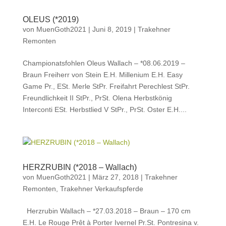
OLEUS (*2019)
von
MuenGoth2021
|
Juni 8, 2019
|
Trakehner
Remonten
Championatsfohlen Oleus Wallach – *08.06.2019 –
Braun Freiherr von Stein E.H. Millenium E.H. Easy
Game Pr., ESt. Merle StPr. Freifahrt Perechlest StPr.
Freundlichkeit II StPr., PrSt. Olena Herbstkönig
Interconti ESt. Herbstlied V StPr., PrSt. Oster E.H....
HERZRUBIN (*2018 – Wallach)
von
MuenGoth2021
|
März 27, 2018
|
Trakehner
Remonten
,
Trakehner Verkaufspferde
Herzrubin Wallach – *27.03.2018 – Braun – 170 cm
E.H. Le Rouge Prêt à Porter Ivernel Pr.St. Pontresina v.